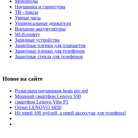
Моноподы
Наушники и гарнитуры
ТВ - боксы
Умные часы
Универсальные держатели
Внешние аккумуляторы
Wi-fi-routery
Зарядные устройства
Защитные пленки для планшетов
Защитные пленки для телефонов
Защитные стекла для телефонов
Новое на сайте
Розыгрыш наушников beats pro red
Мощный смартфон Lenovo S90
смартфон Lenovo Vibe P1
Обзор LENOVO S850
Не имей 100 рублей, а имей аксессуар для телефона!