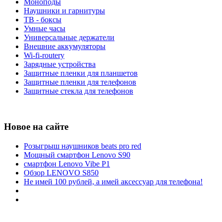
Моноподы
Наушники и гарнитуры
ТВ - боксы
Умные часы
Универсальные держатели
Внешние аккумуляторы
Wi-fi-routery
Зарядные устройства
Защитные пленки для планшетов
Защитные пленки для телефонов
Защитные стекла для телефонов
Новое на сайте
Розыгрыш наушников beats pro red
Мощный смартфон Lenovo S90
смартфон Lenovo Vibe P1
Обзор LENOVO S850
Не имей 100 рублей, а имей аксессуар для телефона!