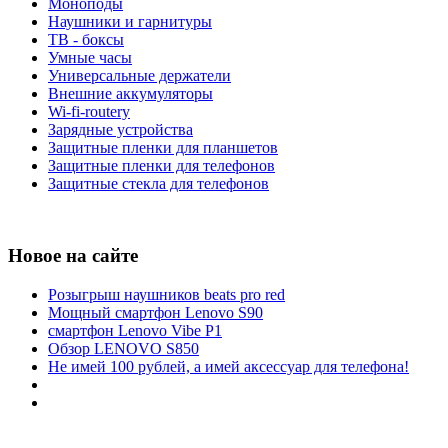
Моноподы
Наушники и гарнитуры
ТВ - боксы
Умные часы
Универсальные держатели
Внешние аккумуляторы
Wi-fi-routery
Зарядные устройства
Защитные пленки для планшетов
Защитные пленки для телефонов
Защитные стекла для телефонов
Новое на сайте
Розыгрыш наушников beats pro red
Мощный смартфон Lenovo S90
смартфон Lenovo Vibe P1
Обзор LENOVO S850
Не имей 100 рублей, а имей аксессуар для телефона!