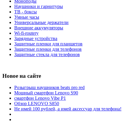
Моноподы
Наушники и гарнитуры
ТВ - боксы
Умные часы
Универсальные держатели
Внешние аккумуляторы
Wi-fi-routery
Зарядные устройства
Защитные пленки для планшетов
Защитные пленки для телефонов
Защитные стекла для телефонов
Новое на сайте
Розыгрыш наушников beats pro red
Мощный смартфон Lenovo S90
смартфон Lenovo Vibe P1
Обзор LENOVO S850
Не имей 100 рублей, а имей аксессуар для телефона!