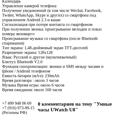
Календарь
Управление камерой телефона
Получение уведомлений (в том числе Wechat, Facebook,
Twitter, WhatsApp, Skype и других) со смартфона под
управлением Android 2.3 и выше
Сигнализация при потере контакта со смартфоном
При получении звонка: проигрывание мелодии и показ
номера звонящего
Проигрывание музыки со смартфона (после Bluetooth
спаривания)
Тип экрана: 1,48-дюймовый экран TFT-дисплей
Разрешение экрана: 128x128
Язык: Русский и другие (мультиязычный)
Блютуз: Bluetooth V2.0
Функция синхронизации: звонки и SMS между часами и
Iphone / Android телефоном
Емкость батареи (мАч): 230mAh
Время разговора : около 3 часов
Музыка Время игры: около 6 часов
Время ожидания: около 160 часов
+7 499 948 06 69
0 комментариев на тему "Умные
+7 (916) 973-99-15
часы UWatch U8"
(Регионы РФ)