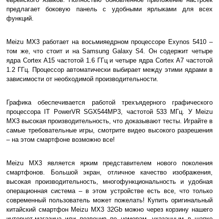
предлагает боковую панель с удобными ярлыками для всех
функций.
Meizu MX3 работает на восьмияедрном процессоре Exynos 5410 –
том же, что стоит и на Samsung Galaxy S4. Он содержит четыре
ядра Cortex A15 частотой 1.6 ГГц и четыре ядра Cortex A7 частотой
1.2 ГГц. Процессор автоматически выбирает между этими ядрами в
зависимости от необходимой производительности.
Графика обеспечивается работой трехъядерного графического
процессора IT PowerVR SGX544MP3, частотой 533 МГц. У Meizu
MX3 высокая производительность, что доказывают тесты. Играйте в
самые требовательные игры, смотрите видео высокого разрешения
– на этом смартфоне возможно все!
Meizu MX3 является ярким представителем нового поколения
смартфонов. Большой экран, отличное качество изображения,
высокая производительность, многофункциональность и удобная
операционная система – в этом устройстве есть все, что только
современный пользователь может пожелать! Купить оригинальный
китайский смартфон Meizu MX3 32Gb можно через корзину нашего
интернет-магазина или позвонив по номерам, указанным в шапке