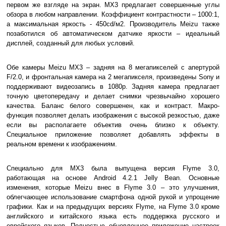
первом же взгляде на экран. MX3 предлагает совершенные углы
обзора в любом направлении. Коэффициент контрастности – 1000:1,
а максимальная яркость - 450cd/м2. Производитель Meizu также
позаботился об автоматическом датчике яркости – идеальный
дисплей, созданный для любых условий.
Обе камеры Meizu MX3 – задняя на 8 мегапикселей с апертурой
F/2.0, и фронтальная камера на 2 мегапикселя, произведены Sony и
поддерживают видеозапись в 1080p. Задняя камера предлагает
точную цветопередачу и делает снимки чрезвычайно хорошего
качества. Баланс белого совершенен, как и контраст. Макро-
функция позволяет делать изображения с высокой резкостью, даже
если вы располагаете объектив очень близко к объекту.
Специальное приложение позволяет добавлять эффекты в
реальном времени к изображениям.
Специально для MX3 была выпущена версия Flyme 3.0,
работающая на основе Android 4.2.1 Jelly Bean. Основные
изменения, которые Meizu внес в Flyme 3.0 – это улучшения,
облегчающее использование смартфона одной рукой и упрощение
графики. Как и на предыдущих версиях Flyme, на Flyme 3.0 кроме
английского и китайского языка есть поддержка русского и
еврейского языков. Полностью обновленное приложение настроек