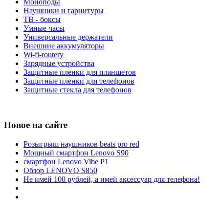
Моноподы
Наушники и гарнитуры
ТВ - боксы
Умные часы
Универсальные держатели
Внешние аккумуляторы
Wi-fi-routery
Зарядные устройства
Защитные пленки для планшетов
Защитные пленки для телефонов
Защитные стекла для телефонов
Новое на сайте
Розыгрыш наушников beats pro red
Мощный смартфон Lenovo S90
смартфон Lenovo Vibe P1
Обзор LENOVO S850
Не имей 100 рублей, а имей аксессуар для телефона!