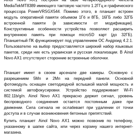
MediaTekMT8389 имеющего тактовую частото 1.2ГГц и графического
процессора PowerVRSGX544. Помимо этого, в планшет встроен
модуль оперативной памяти объемом 1Гб и 8ГБ, 16ГБ либо 32ГБ
встроенной памяти (в зависимости от модификации).
Конструктивные особенности устройства позволяют расширить
внутреннюю память при помощи microSD карт (до 32ГБ).
Планшетный ПК функционирует под управлением ОС Андроид 4.2.1.
Пользователю на выбор предоставляется широкий набор языковых
пакетов, среди них есть украинская и русская локализации. В Ainol
Novo AX1 отсутствуют сторонние встроенные оболочки.
Планшет имеет в своем арсенале две камеры. Основную с
разрешением 5Мп и 2Мп на передней панели. Основной
фотомодуль оснащен светодиодной вспышкой малой мощность и
системой автофокусировки. Устройство поддерживает Wi-Fi
802.11b/g/n. Ainol Novo AX1 прекрасно держит сигнал, уровень
беспроводного соединения остается постоянным даже при
движении. Сила сигнала не ослабевает при удалении от точки
доступа и в случае возникновения бетонных препятствий.
Купить планшет Ainol Novo AX1 можно позвонив по телефону,
указанному в шапке сайта, или через корзину нашего интернет-
магазина.