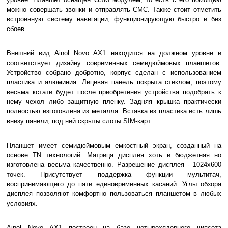
можно совершать звонки и отправлять СМС. Также стоит отметить
встроенную систему навигации, функционирующую быстро и без
сбоев.
Внешний вид Ainol Novo AX1 находится на должном уровне и
соответствует дизайну современных семидюймовых планшетов.
Устройство собрано добротно, корпус сделан с использованием
пластика и алюминия. Лицевая панель покрыта стеклом, поэтому
весьма кстати будет после приобретения устройства подобрать к
нему чехол либо защитную пленку. Задняя крышка практически
полностью изготовлена из металла. Вставка из пластика есть лишь
внизу панели, под ней скрыты слоты SIM-карт.
Планшет имеет семидюймовым емкостный экран, созданный на
основе TN технологий. Матрица дисплея хоть и бюджетная но
изготовлена весьма качественно. Разрешение дисплея - 1024х600
точек. Присутствует поддержка функции мультитач,
воспринимающего до пяти единовременных касаний. Углы обзора
дисплея позволяют комфортно пользоваться планшетом в любых
условиях.
Ainol Novo AX1 построен на базе четырехядерного чипсета