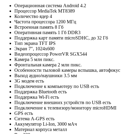
Операционная система
Android 4.2
Процессор
MediaTek MT8389
Количество ядер
4
Частота процессора
1200 МГц
Встроенная память
8 Гб
Оперативная память
1 Гб DDR3
Поддержка карт памяти
microSDHC, до 32 Гб
Тип экрана
TFT IPS
Экран
7", 1024x600
Видеопроцессор
PowerVR SGX544
Камера
5 млн пикс.
Фронтальная камера
2 млн пикс.
Особенности тыловой камеры
вспышка, автофокус
Выход аудио/наушники
3.5 мм
3G модем
есть
Подключение к компьютеру по USB
есть
Поддержка Bluetooth
есть
Поддержка Wi-Fi
есть
Подключение внешних устройств по USB
есть
Подключение к телевизору/монитору
microHDMI
GPS
есть
Ситема A-GPS
есть
Аккумулятор
Li-Ion, 3000 мАч
Материал корпуса
металл