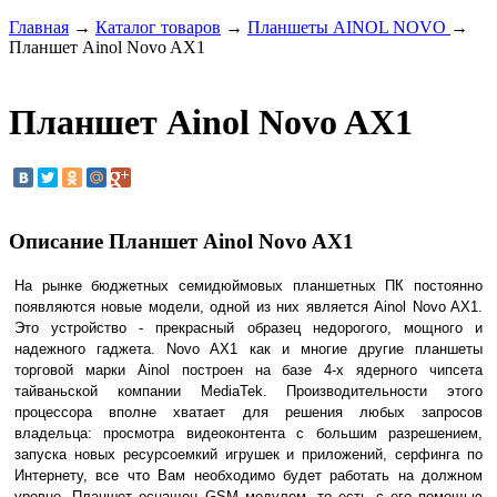
Главная
→
Каталог товаров
→
Планшеты AINOL NOVO
→
Планшет Ainol Novo AX1
Планшет Ainol Novo AX1
Описание Планшет Ainol Novo AX1
На рынке бюджетных семидюймовых планшетных ПК постоянно
появляются новые модели, одной из них является Ainol Novo AX1.
Это устройство - прекрасный образец недорогого, мощного и
надежного гаджета. Novo AX1 как и многие другие планшеты
торговой марки Ainol построен на базе 4-х ядерного чипсета
тайваньской компании MediaTek. Производительности этого
процессора вполне хватает для решения любых запросов
владельца: просмотра видеоконтента с большим разрешением,
запуска новых ресурсоемкий игрушек и приложений, серфинга по
Интернету, все что Вам необходимо будет работать на должном
уровне. Планшет оснащен GSM модулем, то есть с его помощью